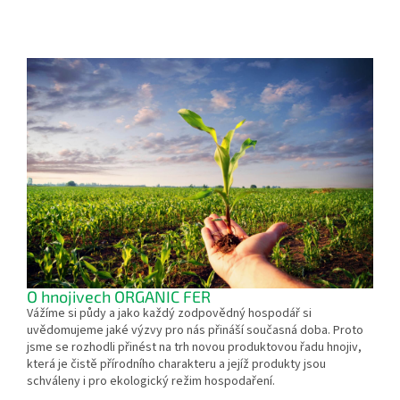
Z
á
p
a
t
í
O hnojivech ORGANIC FER
Vážíme si půdy a jako každý zodpovědný hospodář si
uvědomujeme jaké výzvy pro nás přináší současná doba. Proto
jsme se rozhodli přinést na trh novou produktovou řadu hnojiv,
která je čistě přírodního charakteru a jejíž produkty jsou
schváleny i pro ekologický režim hospodaření.