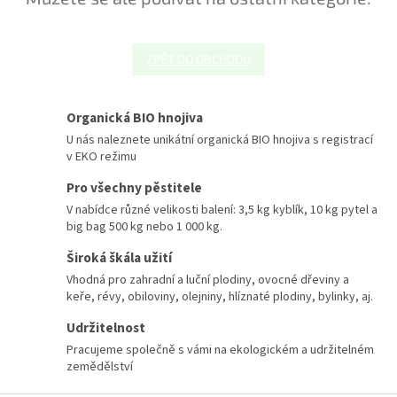
ZPĚT DO OBCHODU
Organická BIO hnojiva
U nás naleznete unikátní organická BIO hnojiva s registrací
v EKO režimu
Pro všechny pěstitele
V nabídce různé velikosti balení: 3,5 kg kyblík, 10 kg pytel a
big bag 500 kg nebo 1 000 kg.
Široká škála užití
Vhodná pro zahradní a luční plodiny, ovocné dřeviny a
keře, révy, obiloviny, olejniny, hlíznaté plodiny, bylinky, aj.
Udržitelnost
Pracujeme společně s vámi na ekologickém a udržitelném
zemědělství