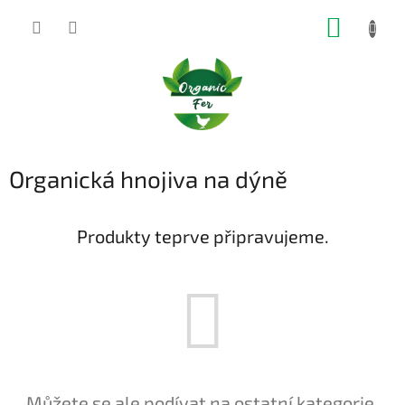
Přejít
NÁKUP
na
obsah
KOŠÍK
Organická hnojiva na dýně
Produkty teprve připravujeme.
Můžete se ale podívat na ostatní kategorie.